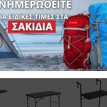
Ε ΑΠΟΜΙΜΗΣΗ ΞΥΛΟΥ- ΚΑΦΕ-ΔΙΑΣΤΑΣΕΙΣ: L152xW75,5xH72
ΕΙΣΤΟΥ ΤΕΜ.:76×75,5×7,6cm-ΔΙΑΣΤΑΣΕΙΣ ΚΙΒΩΤΙΟΥ:79x76x9c
SKU:
31-38076