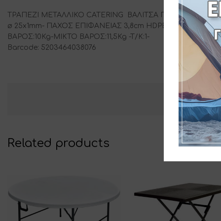
ΤΡΑΠΕΖΙ ΜΕΤΑΛΛΙΚΟ CATERING ΒΑΛΙΤΣΑ ΠΤΥΣΣΟΜΕΝΟ Σ
ø 25x1mm- ΠΑΧΟΣ ΕΠΙΦΑΝΕΙΑΣ 3,8cm HDPE-ΔΙΑΣΤΑΣΕΙΣ ΚΛ
ΒΑΡΟΣ:10Kg-ΜΙΚΤΟ ΒΑΡΟΣ:11,5Kg -T/K:1-
Barcode: 5203464038076
Related products