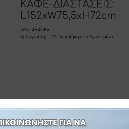
ΚΑΦΕ-ΔΙΑΣΤΑΣΕΙΣ:
L152xW75,5xH72cm
SKU:
31-38076
Σύγκριση
Προσθήκη στα Αγαπημένα
 INFORMATION
ΔΙΑΔΙΚΑΣΙΑ ΠΑΡΑΓΓΕΛΙΑΣ