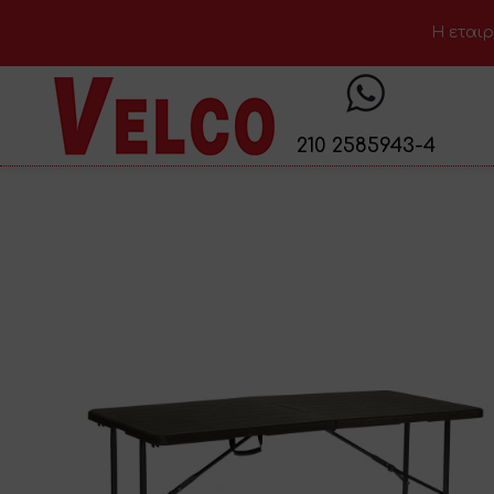
H εταιρ
210 2585943-4