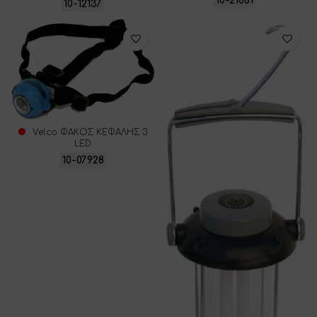
10-21061
10-12137
Velco ΦΑΚΟΣ ΚΕΦΑΛΗΣ 3
LED
10-07928