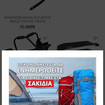
PATHFINDER ΑΝΤΛΙΑ SUP ΑΕΡΟΣ
ΧΕΙΡΟΣ ΥΨΗΛΗΣ ΠΙΕΣΗΣ
73-30078
SEAFLO ΣΧΑΡΕΣ ΟΡΟΦΗΣ
ΑΥΤΟΚΙΝΗΤΟΥ ΜΕΤΑΦΟΡΑΣ
SEAFLO ΤΡΟΛΕΫ ΑΛΟΥΜΙΝΙΟΥ
KAYAK- ΖΕΥΓΟΣ
ΜΕΤΑΦΟΡΑΣ ΚΑΥΑΚ – ΜΑΥΡΟ
77-34917
77-34924