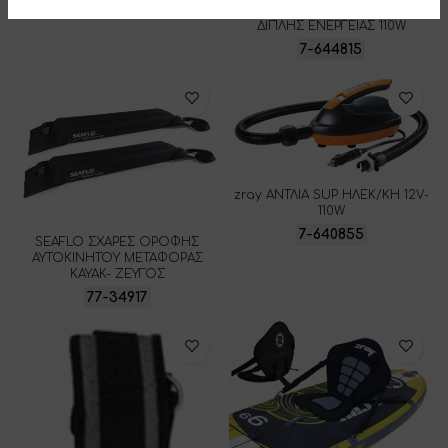
zray ΑΝΤΛΙΑ SUP ΗΛΕΚ/ΚΗ 12V
ΔΙΠΛΗΣ ΕΝΕΡΓΕΙΑΣ 110W
7-644815
zray ΑΝΤΛΙΑ SUP ΗΛΕΚ/ΚΗ 12V-
110W
7-640855
SEAFLO ΣΧΑΡΕΣ ΟΡΟΦΗΣ
ΑΥΤΟΚΙΝΗΤΟΥ ΜΕΤΑΦΟΡΑΣ
KAYAK- ΖΕΥΓΟΣ
77-34917