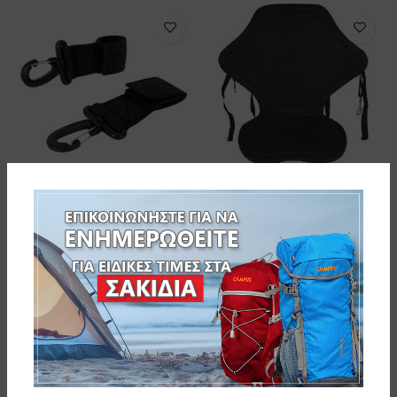
SEAFLO ΚΑΘΙΣΜΑ ΓΙΑ ΚΑΥΑΚ
ΜΑΥΡΟ
zray ΚΛΙΠΣ ΓΙΑ ΚΟΥΠΙ SUP
(ΖΕΥΓΟΣ) -ΔΙΑΣΤΑΣΕΙΣ: 15,2 x 5
77-34894
cm
7-698221
PATHFINDER ΙΜΑΝΤΑΣ SUP
ΔΕΣΙΜΑΤΟΣ 300cm
73-93769