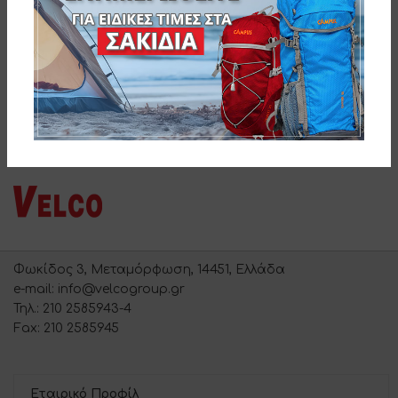
Φωκίδος 3, Μεταμόρφωση, 14451, Ελλάδα
e-mail: info@velcogroup.gr
Τηλ.: 210 2585943-4
Fax: 210 2585945
Εταιρικό Προφίλ