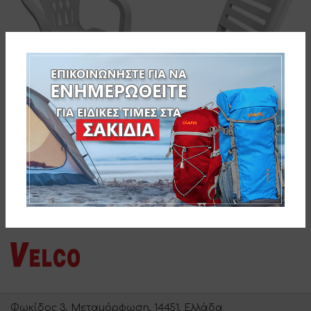
ΚΑΡΕΚΛΑ ΛΕΥΚΗ ΠΛΑΣΤΙΚΗ
ΑΝΑΔΙΠΛΟΥΜΕΝΗ -ΔΙΑΣΤΑΣΕΙΣ:
W35xD24,5×18/54cm
ΚΑΡΕΚΛΑ ΠΛΑΣΤΙΚΗ
144-2041
ΜΟΝΟΜΠΛΟΚ ΛΕΥΚΗ-
ΔΙΑΣΤΑΣΕΙΣ: W55xD44xH43/75cm
144-2500
Φωκίδος 3, Μεταμόρφωση, 14451, Ελλάδα